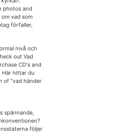
 kyrkan.
m photos and
s om vad som
ag förfaller,
normal nivå och
Check out Vad
urchase CD's and
Här hittar du
n of "vad händer
gs spännande,
arnkonventionen?
nsstaterna följer