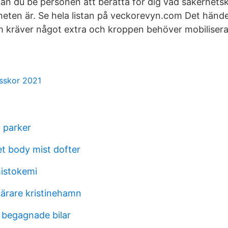
, kan du be personen att berätta för dig vad säkerhe
nheten är. Se hela listan på veckorevyn.com Det händer
m kräver något extra och kroppen behöver mobilisera
sskor 2021
 parker
et body mist dofter
istokemi
lärare kristinehamn
e begagnade bilar