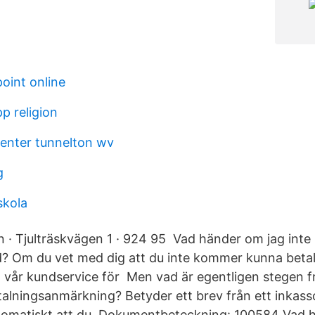
int online
p religion
enter tunnelton wv
g
skola
 Tjulträskvägen 1 · 924 95 Vad händer om jag inte 
id? Om du vet med dig att du inte kommer kunna betal
ll vår kundservice för Men vad är egentligen stegen 
etalningsanmärkning? Betyder ett brev från ett inkass
omatiskt att du Dokumentbeteckning: 100584 Vad h