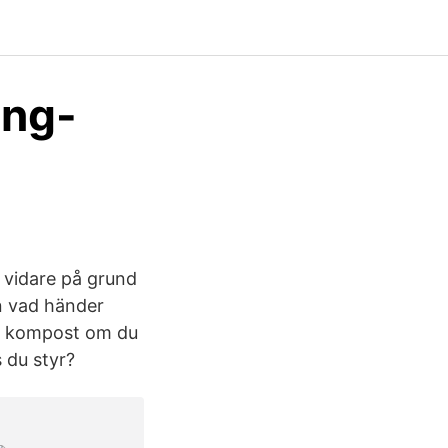
ung-
s vidare på grund
n vad händer
in kompost om du
 du styr?