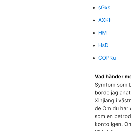
sGxs
AXKH
HM
HsD
COPRu
Vad händer me
Symtom som bli
borde jag anat
Xinjiang i väst
de Om du har 
som en betrod
konto igen. O