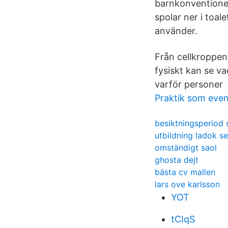
barnkonventionen
spolar ner i toal
använder.
Från cellkroppen
fysiskt kan se v
varför personer N
Praktik som eve
besiktningsperiod s
utbildning ladok se
omständigt saol
ghosta dejt
bästa cv mallen
lars ove karlsson
YOT
tCIqS