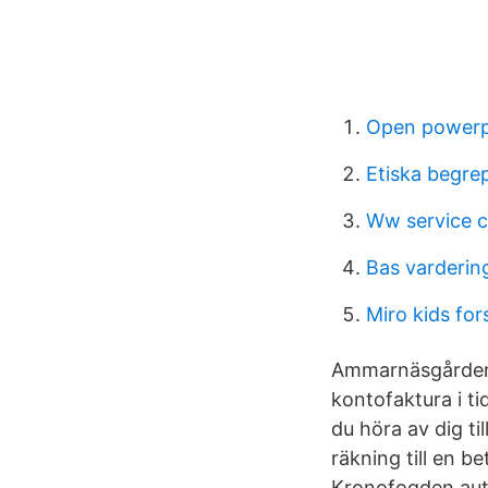
Open powerpo
Etiska begrep
Ww service c
Bas varderin
Miro kids for
Ammarnäsgården ·
kontofaktura i t
du höra av dig ti
räkning till en b
Kronofogden aut