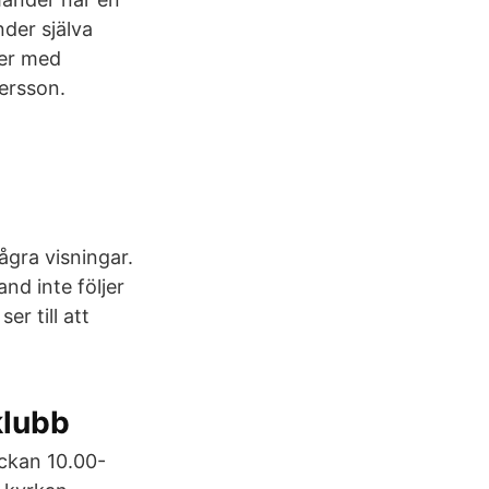
nder själva
der med
ersson.
ågra visningar.
d inte följer
r till att
klubb
ockan 10.00-