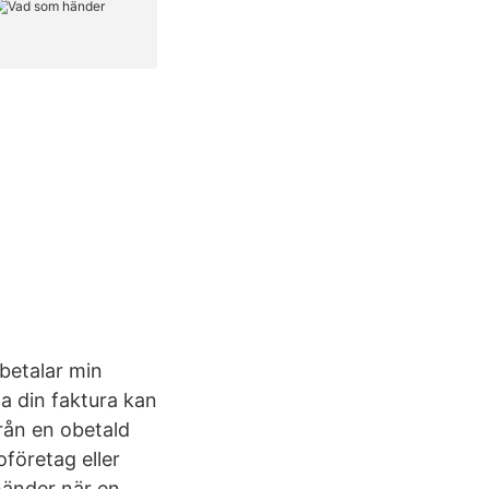
betalar min
a din faktura kan
från en obetald
oföretag eller
änder när en