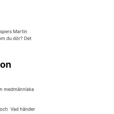
spers Martin
om du dör? Det
 on
 en medmänniska
et och Vad händer