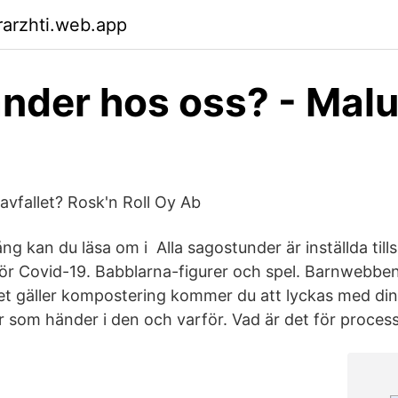
arzhti.web.app
nder hos oss? - Mal
vfallet? Rosk'n Roll Oy Ab
g kan du läsa om i Alla sagostunder är inställda till
för Covid-19. Babblarna-figurer och spel. Barnwebbe
et gäller kompostering kommer du att lyckas med d
r som händer i den och varför. Vad är det för process