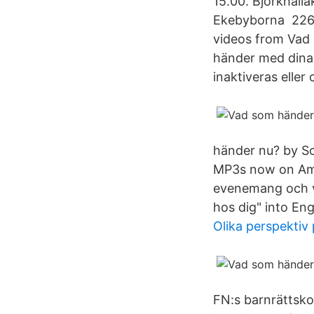
15.00. Björkhälla
Ekebyborna 2263 
videos from Vad
händer med dina 
inaktiveras eller
händer nu? by S
MP3s now on Ama
evenemang och v
hos dig" into Eng
Olika perspektiv
FN:s barnrättskom