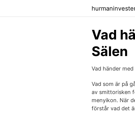
hurmaninvester
Vad hä
Sälen
Vad händer med a
Vad som är på gån
av smittorisken 
menyikon. När d
förstår vad det ä