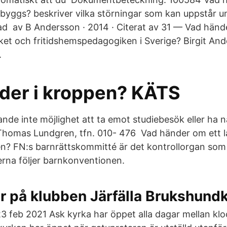
 byggs? beskriver vilka störningar som kan uppstår u
d av B Andersson · 2014 · Citerat av 31 — Vad hän
ket och fritidshemspedagogiken i Sverige? Birgit And
.
der i kroppen? KÄTS
ande inte möjlighet att ta emot studiebesök eller ha n
homas Lundgren, tfn. 010- 476 Vad händer om ett lan
? FN:s barnrättskommitté är det kontrollorgan som se
rna följer barnkonventionen.
r på klubben Järfälla Brukshund
23 feb 2021 Ask kyrka har öppet alla dagar mellan kl