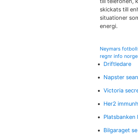
till telefonen
skickats till e
situationer so
energi.
Neymars fotboll
regnr info norge
Driftledare
Napster sean
Victoria secr
Her2 immunh
Platsbanken 
Bilgaraget s