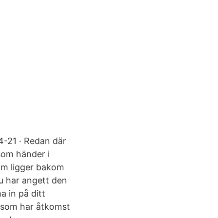
4-21 · Redan där
 som händer i
 som ligger bakom
u har angett den
 in på ditt
 som har åtkomst