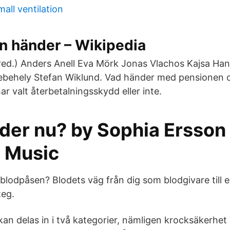
mall ventilation
n händer – Wikipedia
ed.) Anders Anell Eva Mörk Jonas Vlachos Kajsa Han
ebehely Stefan Wiklund. Vad händer med pensionen 
r valt återbetalningsskydd eller inte.
der nu? by Sophia Ersson
 Music
lodpåsen? Blodets väg från dig som blodgivare till
teg.
l kan delas in i två kategorier, nämligen krocksäkerh