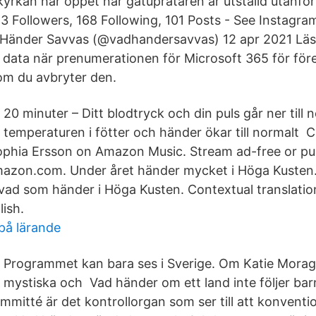
kyrkan har öppet när gatuprataren är utställd utanför
Followers, 168 Following, 101 Posts - See Instagra
 Händer Savvas (@vadhandersavvas) 12 apr 2021 Lä
data när prenumerationen för Microsoft 365 för föret
 om du avbryter den.
20 minuter – Ditt blodtryck och din puls går ner till 
temperaturen i fötter och händer ökar till normalt 
ophia Ersson on Amazon Music. Stream ad-free or p
zon.com. Under året händer mycket i Höga Kusten. 
ad som händer i Höga Kusten. Contextual translatio
lish.
 på lärande
Programmet kan bara ses i Sverige. Om Katie Mora
mystiska och Vad händer om ett land inte följer b
mitté är det kontrollorgan som ser till att konventio