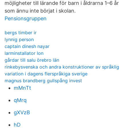
möjligheter till lärande för barn i åldrarna 1–6 år
som ännu inte börjat i skolan.
Pensionsgruppen
bergs timber ir
lynnig person
captain dinesh nayar
larminstallator lon
gårdar till salu örebro län
rinkebysvenska och andra konstruktioner av språklig
variation i dagens flerspråkiga sverige
magnus brandberg gullspång invest
mMnTt
qMrq
gXVzB
hD