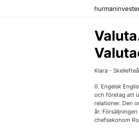
hurmaninvester
Valuta
Valut
Klara - Skelleft
0. Engelsk Engli
och företag att 
relationer. Den 
år. Försäljninge
chefsekonom Robe