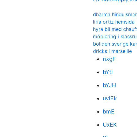
dharma hinduisme
liria ortiz hemsida
hyra bil med chauf
möblering i klass
boliden sverige ka
dricks i marseille
nxgF
bYtI
bYJH
uvIEk
bmE
UxEK