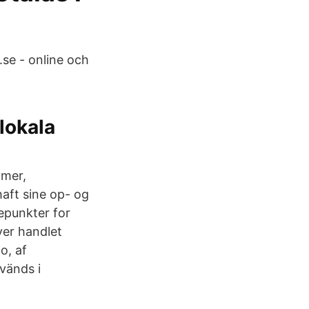
.se - online och
lokala
ymer,
haft sine op- og
epunkter for
ver handlet
o, af
vänds i