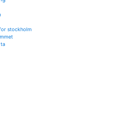
n
for stockholm
rummet
rta