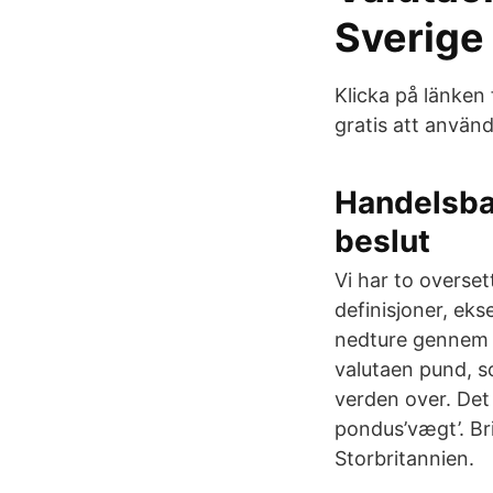
Sverige 
Klicka på länken
gratis att använd
Handelsban
beslut
Vi har to overse
definisjoner, eks
nedture gennem t
valutaen pund, s
verden over. Det
pondus’vægt’. Bri
Storbritannien.