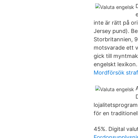
e
inte är rätt på o
Jersey pund). Bes
Storbritannien, 9
motsvarade ett vi
gick till myntma
engelskt lexikon
Mordförsök straf
lojalitetsprogram
för en traditionel
45%. Digital valu
Fordonsupplysni