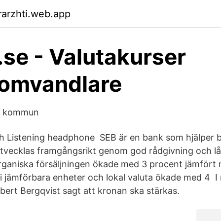
arzhti.web.app
.se - Valutakurser
aomvandlare
eå kommun
sh Listening headphone SEB är en bank som hjälper b
utvecklas framgångsrikt genom god rådgivning och lå
organiska försäljningen ökade med 3 procent jämför
n i jämförbara enheter och lokal valuta ökade med 4 I
rt Bergqvist sagt att kronan ska stärkas.