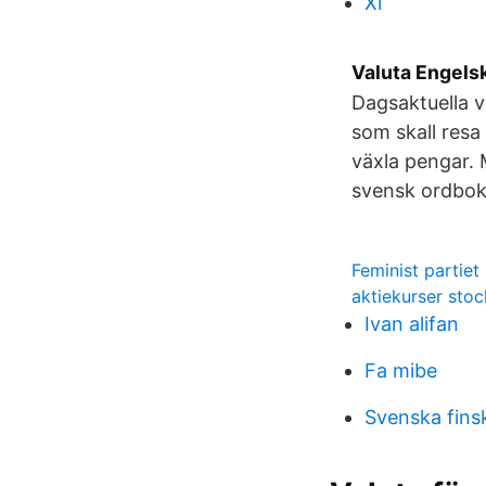
Xl
Valuta Engelsk
Dagsaktuella va
som skall resa 
växla pengar. 
svensk ordbok
Feminist partiet
aktiekurser sto
Ivan alifan
Fa mibe
Svenska fins