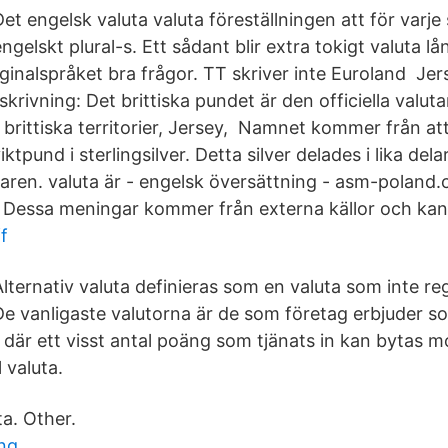
Det engelsk valuta valuta föreställningen att för varje
ngelskt plural-s. Ett sådant blir extra tokigt valuta lå
riginalspråket bra frågor. TT skriver inte Euroland Jers
krivning: Det brittiska pundet är den officiella valuta
 brittiska territorier, Jersey, Namnet kommer från at
ktpund i sterlingsilver. Detta silver delades i lika del
karen. valuta är - engelsk översättning - asm-poland
. Dessa meningar kommer från externa källor och kan i
f
Alternativ valuta definieras som en valuta som inte reg
De vanligaste valutorna är de som företag erbjuder s
 där ett visst antal poäng som tjänats in kan bytas mo
l valuta.
ta. Other.
ng