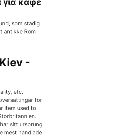
α για καφε
pund, som stadig
et antikke Rom
Kiev -
lity, etc.
versättingar för
r item used to
Storbritannien.
har sitt ursprung
rde mest handlade