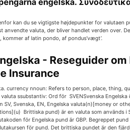
r pengarna engelska. Συνοδευτικ
denfor kan du se vigtigste højdepunkter for valutaen 
st anvendte valuta, der bliver handlet verden over. D
, kommer af latin pondo, af pondus’vægt’.
Engelska - Reseguider om 
e Insurance
. currency nnoun: Refers to person, place, thing, qua
valuta ssubstantiv: Ord för SVENSvenska Engelska ö
n SV, Svenska, EN, Engelska valuta(n)[money or othe
ctions](u) Brittiska pund) är en valuta som används i 
alutakoden för Engelska pund är GBP. Begreppet pund 
Valutakursen för pund. Det brittiska pundet är den fjä