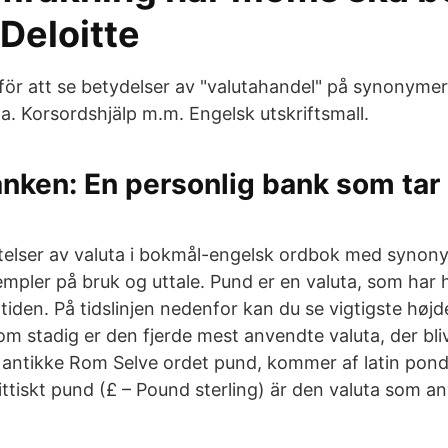
Deloitte
 för att se betydelser av "valutahandel" på synonymer
a. Korsordshjälp m.m. Engelsk utskriftsmall.
ken: En personlig bank som tar 
ttelser av valuta i bokmål-engelsk ordbok med synon
empler på bruk og uttale. Pund er en valuta, som har 
iden. På tidslinjen nedenfor kan du se vigtigste højd
om stadig er den fjerde mest anvendte valuta, der bli
 antikke Rom Selve ordet pund, kommer af latin pond
ttiskt pund (£ – Pound sterling) är den valuta som an