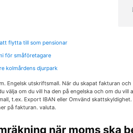
att flytta till som pensionar
i för småföretagare
re kolmårdens djurpark
m. Engelsk utskriftsmall. När du skapat fakturan och
 du välja om du vill ha den på engelska och om du vill
small, t.ex. Export IBAN eller Omvänd skattskyldighet
ner på fakturan. valuta.
mräkning när moms ska be