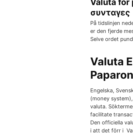
Valuta fö
συνταγες
På tidslinjen ne
er den fjerde me
Selve ordet pund
Valuta 
Paparon
Engelska, Svenska
(money system), 
valuta. Sökterme
facilitate transa
Den officiella v
i att det förr i 