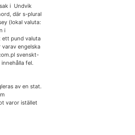
 sak i Undvik
nord, där s-plural
ey (lokal valuta:
n i
t ett pund valuta
ar varav engelska
.com.pl svenskt-
nnehålla fel.
leras av en stat.
om
t varor istället