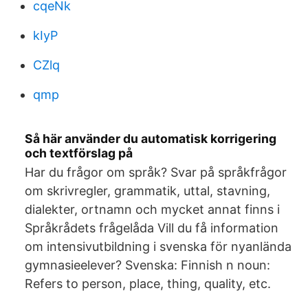
cqeNk
kIyP
CZlq
qmp
Så här använder du automatisk korrigering
och textförslag på
Har du frågor om språk? Svar på språk­frågor
om skriv­regler, grammatik, uttal, stavning,
dialekter, ort­namn och mycket annat finns i
Språkrådets frågelåda Vill du få information
om intensiv­utbildning i svenska för ny­anlända
gymnasie­elever? Svenska: Finnish n noun:
Refers to person, place, thing, quality, etc.