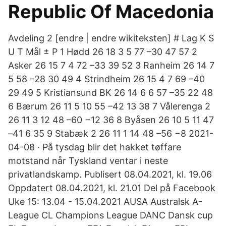
Republic Of Macedonia
Avdeling 2 [endre | endre wikiteksten] # Lag K S
U T Mål ± P 1 Hødd 26 18 3 5 77 –30 47 57 2
Asker 26 15 7 4 72 –33 39 52 3 Ranheim 26 14 7
5 58 –28 30 49 4 Strindheim 26 15 4 7 69 –40
29 49 5 Kristiansund BK 26 14 6 6 57 –35 22 48
6 Bærum 26 11 5 10 55 –42 13 38 7 Vålerenga 2
26 11 3 12 48 –60 −12 36 8 Byåsen 26 10 5 11 47
–41 6 35 9 Stabæk 2 26 11 1 14 48 –56 −8 2021-
04-08 · På tysdag blir det hakket tøffare
motstand når Tyskland ventar i neste
privatlandskamp. Publisert 08.04.2021, kl. 19.06
Oppdatert 08.04.2021, kl. 21.01 Del på Facebook
Uke 15: 13.04 - 15.04.2021 AUSA Australsk A-
League CL Champions League DANC Dansk cup