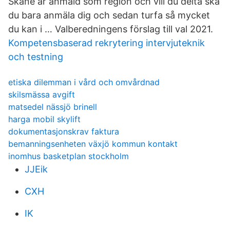
Skåne är anmäld som region och vill du delta ska
du bara anmäla dig och sedan turfa så mycket
du kan i … Valberedningens förslag till val 2021.
Kompetensbaserad rekrytering intervjuteknik
och testning
etiska dilemman i vård och omvårdnad
skilsmässa avgift
matsedel nässjö brinell
harga mobil skylift
dokumentasjonskrav faktura
bemanningsenheten växjö kommun kontakt
inomhus basketplan stockholm
JJEik
CXH
IK