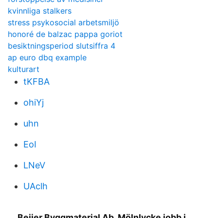
kvinnliga stalkers
stress psykosocial arbetsmiljö
honoré de balzac pappa goriot
besiktningsperiod slutsiffra 4
ap euro dbq example
kulturart
tKFBA
ohiYj
uhn
EoI
LNeV
UAclh
Beijer Byggmaterial Ab, Mölnlycke jobb i