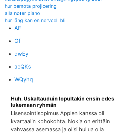
hur bemota projicering
alla noter piano
hur lång kan en nervcell bli
AF
Of
dwEy
aeQKs
WQyhq
Huh. Uskaltauduin lopultakin ensin edes
lukemaan ryhmän
Lisensointisopimus Applen kanssa oli
kvartaalin kohokohta. Nokia on erittäin
vahvassa asemassa ja olisi hullua olla