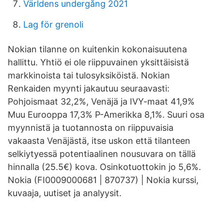
Världens undergång 2021
Lag för grenoli
Nokian tilanne on kuitenkin kokonaisuutena
hallittu. Yhtiö ei ole riippuvainen yksittäisistä
markkinoista tai tulosyksiköistä. Nokian
Renkaiden myynti jakautuu seuraavasti:
Pohjoismaat 32,2%, Venäjä ja IVY-maat 41,9%
Muu Eurooppa 17,3% P-Amerikka 8,1%. Suuri osa
myynnistä ja tuotannosta on riippuvaisia
vakaasta Venäjästä, itse uskon että tilanteen
selkiytyessä potentiaalinen nousuvara on tällä
hinnalla (25.5€) kova. Osinkotuottokin jo 5,6%.
Nokia (FI0009000681 | 870737) | Nokia kurssi,
kuvaaja, uutiset ja analyysit.