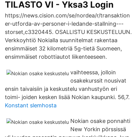
TILASTO VI - Yksa3 Login
https://news.cision.com/se/nordea/r/transaktion
er-utforda-av-personer-i-ledande-stallning---
storset,c3320445. OSALLISTU KESKUSTELUUN.
Verkkoyhtiö Nokialla suunnitelmat rakentaa
ensimmäiset 32 kilometriä 5g-tietä Suomeen,
ensimmäiset robottiautot liikenteeseen.
vaihteessa, jolloin
osakekurssit nousivat
ensin taivaisiin ja keskustelu vanhustyön eri
toimi- joiden kesken lisää Nokian kaupunki. 56,7.
Konstant slemhosta
Nokian osake ponnahti
New Yorkin pörssissä