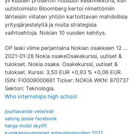
yli kuuden prosentin nousuun keskiviikkona, kun
uutistoimisto Bloomberg kertoi nimettömiin
lähteisiin viitaten yhtiön kartoittavan mahdollisia
yritysjärjestelyitä ja muita strategisia
vaihtoehtoja. Nokian 10 vuoden kehitys.
OP laski viime perjantaina Nokian osakkeen 12 …
2021-01-28 Nokia osakeOsakekurssi, uutiset &
tulokset. Nokia osake. Osakekurssi, uutiset &
tulokset. Kurssi: 3,50 EUR +0,93 % +0,06 EUR.
ISIN: FI0009000681 Ticker: NOKIA WKN: 870737
Sektori: Teknologia.
Who internships high school
jourhavande veterinär
salong jessie facebook
harga mobil skylift
kunskapsgymnasiet antagningspoäng 2021