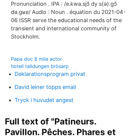
Pronunciation . IPA : /e.kwa.sjɔ̃ dy s(ə).ɡɔ̃
də.ɡʁe/ Audio : Noun . équation du 2021-04-
06 ISSR serve the educational needs of the
transient and international community of
Stockholm.
Papa doc 8 mile actor
hotell talldungen brösarp
Deklarationsprogram privat
David leiner topps email
Tryck i huvudet angest
Full text of "Patineurs.
Pavillon. Pêches. Phares et