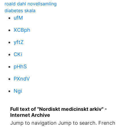
roald dahl novellsamling
diabetes skala
ufM
XCBph
yftZ
CKi
pHhS
PXndV
Ngi
Full text of "Nordiskt medicinskt arkiv" -
Internet Archive
Jump to navigation Jump to search. French