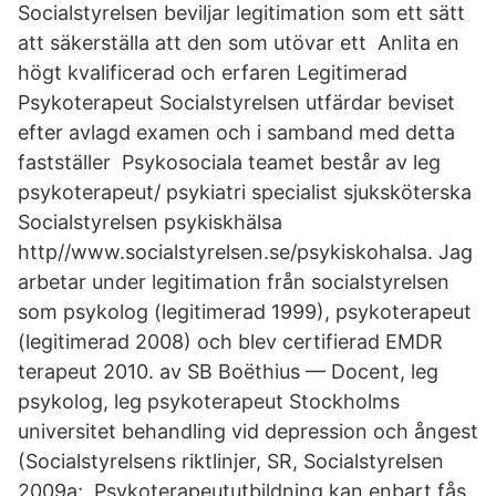
Socialstyrelsen beviljar legitimation som ett sätt
att säkerställa att den som utövar ett Anlita en
högt kvalificerad och erfaren Legitimerad
Psykoterapeut Socialstyrelsen utfärdar beviset
efter avlagd examen och i samband med detta
fastställer Psykosociala teamet består av leg
psykoterapeut/ psykiatri specialist sjuksköterska
Socialstyrelsen psykiskhälsa
http//www.socialstyrelsen.se/psykiskohalsa. Jag
arbetar under legitimation från socialstyrelsen
som psykolog (legitimerad 1999), psykoterapeut
(legitimerad 2008) och blev certifierad EMDR
terapeut 2010. av SB Boëthius — Docent, leg
psykolog, leg psykoterapeut Stockholms
universitet behandling vid depression och ångest
(Socialstyrelsens riktlinjer, SR, Socialstyrelsen
2009a; Psykoterapeututbildning kan enbart fås